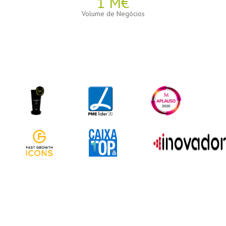
2
M€
Volume de Negócios