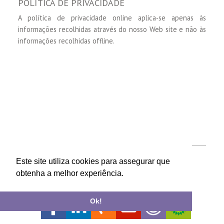
POLÍTICA DE PRIVACIDADE
A política de privacidade online aplica-se apenas às
informações recolhidas através do nosso Web site e não às
informações recolhidas offline.
Este site utiliza cookies para assegurar que
LIVRO DE RECLAMAÇÕES
REGIME GERAL DE PROTEÇÃO DE
obtenha a melhor experiência.
DENUNCIANTES
POLÍTICA DE PRIVACIDADE
© Copyright Gizz 2018 | Todos os direitos reservados
Ok!